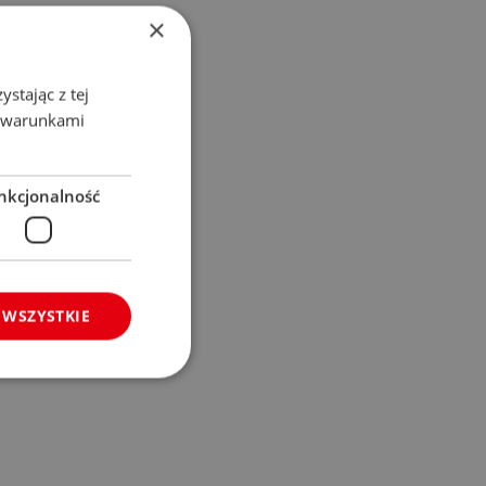
×
stając z tej
z warunkami
nkcjonalność
 WSZYSTKIE