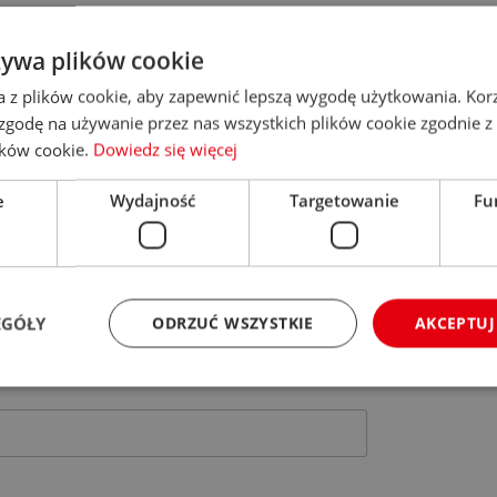
ktu
żywa plików cookie
a z plików cookie, aby zapewnić lepszą wygodę użytkowania. Korzy
 zgodę na używanie przez nas wszystkich plików cookie zgodnie 
lików cookie.
Dowiedz się więcej
e
Wydajność
Targetowanie
Fu
EGÓŁY
ODRZUĆ WSZYSTKIE
AKCEPTUJ