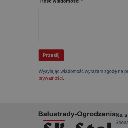
Treść wiadomości
*
m
e
r
Prześlij
Wysyłając wiadomość wyrażam zgodę na prz
prywatności
.
Na s
Stron