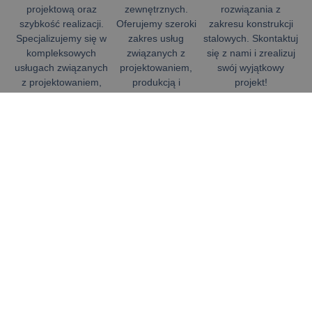
projektową oraz
zewnętrznych.
rozwiązania z
szybkość realizacji.
Oferujemy szeroki
zakresu konstrukcji
Specjalizujemy się w
zakres usług
stalowych. Skontaktuj
kompleksowych
związanych z
się z nami i zrealizuj
usługach związanych
projektowaniem,
swój wyjątkowy
z projektowaniem,
produkcją i
projekt!
produkcją i
montażem
montażem
elementów
Zadzwoń
konstrukcji
dekoracyjnych, które
stalowych,
wprowadzą
dostosowanych do
niepowtarzalny
różnych sektorów
charakter do
przemysłu i
każdego otoczenia.
budownictwa.
Szczegóły
Szczegóły
O nas