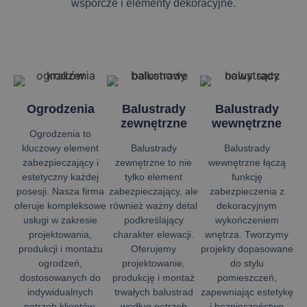
wsporcze i elementy dekoracyjne.
Ogrodzenia
Balustrady
Balustrady
zewnętrzne
wewnętrzne
Ogrodzenia to
kluczowy element
Balustrady
Balustrady
zabezpieczający i
zewnętrzne to nie
wewnętrzne łączą
estetyczny każdej
tylko element
funkcję
posesji. Nasza firma
zabezpieczający, ale
zabezpieczenia z
oferuje kompleksowe
również ważny detal
dekoracyjnym
usługi w zakresie
podkreślający
wykończeniem
projektowania,
charakter elewacji.
wnętrza. Tworzymy
produkcji i montażu
Oferujemy
projekty dopasowane
ogrodzeń,
projektowanie,
do stylu
dostosowanych do
produkcję i montaż
pomieszczeń,
indywidualnych
trwałych balustrad
zapewniając estetykę
potrzeb klientów.
według potrzeb
i bezpieczeństwo