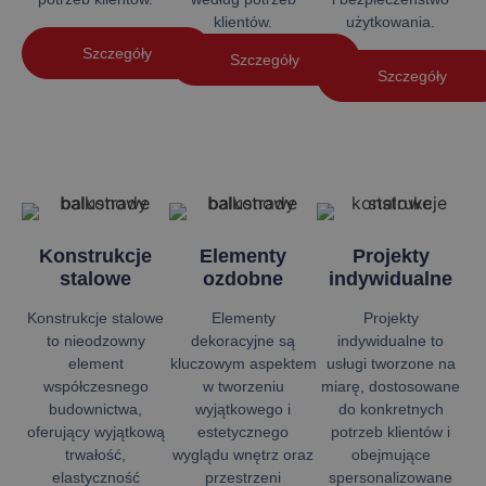
klientów.
użytkowania.
Szczegóły
Szczegóły
Szczegóły
Konstrukcje
Elementy
Projekty
stalowe
ozdobne
indywidualne
Konstrukcje stalowe
Elementy
Projekty
to nieodzowny
dekoracyjne są
indywidualne to
element
kluczowym aspektem
usługi tworzone na
współczesnego
w tworzeniu
miarę, dostosowane
budownictwa,
wyjątkowego i
do konkretnych
oferujący wyjątkową
estetycznego
potrzeb klientów i
trwałość,
wyglądu wnętrz oraz
obejmujące
elastyczność
przestrzeni
spersonalizowane