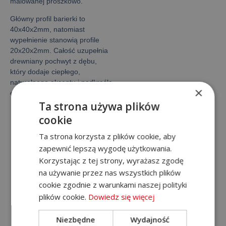
malowanej proszkowo.
Główny profil barierki to
40x40x2mm, natomiast
wypełnienie stanowią profile
20x20x2mm. Całość uzupełnia
drewniany pochwyt z dębu,
który dodaje ciepłego,
naturalnego akcentu i podkreśla
×
estetykę wnętrza.
Ta strona używa plików
cookie
Galeria
Ta strona korzysta z plików cookie, aby
zapewnić lepszą wygodę użytkowania.
Korzystając z tej strony, wyrażasz zgodę
na używanie przez nas wszystkich plików
Jesteś zainteresowany naszą
cookie zgodnie z warunkami naszej polityki
ofertą? Zadzwoń!
plików cookie.
Dowiedz się więcej
+48 788 571 729
Niezbędne
Wydajność