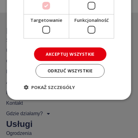
Targetowanie
Funkcjonalność
Na skróty
Strona główna
Usługi
AKCEPTUJ WSZYSTKIE
O nas
ODRZUĆ WSZYSTKIE
Realizacje
Aktualności
POKAŻ SZCZEGÓŁY
FAQ
Kontakt
Gdzie działamy?
Usługi
Ogrodzenia