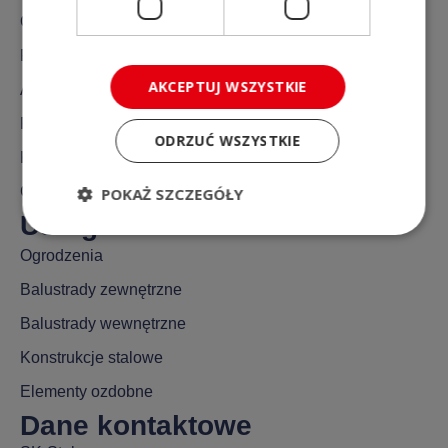
O nas
Realizacje
AKCEPTUJ WSZYSTKIE
Aktualności
FAQ
ODRZUĆ WSZYSTKIE
Kontakt
Gdzie działamy?
POKAŻ SZCZEGÓŁY
Usługi
Ogrodzenia
Balustrady zewnętrzne
Balustrady wewnętrzne
Konstrukcje stalowe
Elementy ozdobne
Dane kontaktowe