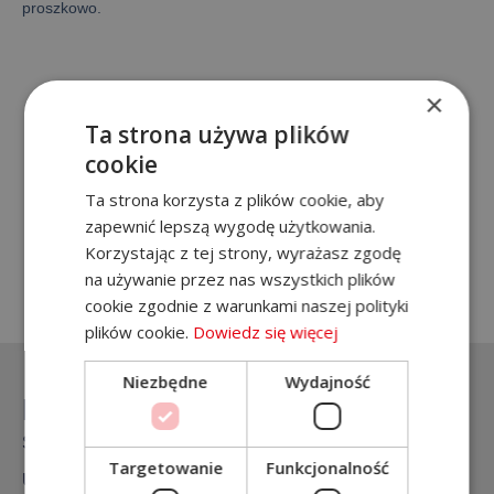
proszkowo.
Galeria
×
Ta strona używa plików
cookie
Jesteś zainteresowany naszą
Ta strona korzysta z plików cookie, aby
ofertą? Zadzwoń!
zapewnić lepszą wygodę użytkowania.
Korzystając z tej strony, wyrażasz zgodę
+48 788 571 729
na używanie przez nas wszystkich plików
cookie zgodnie z warunkami naszej polityki
plików cookie.
Dowiedz się więcej
Niezbędne
Wydajność
Na skróty
Strona główna
Targetowanie
Funkcjonalność
Usługi