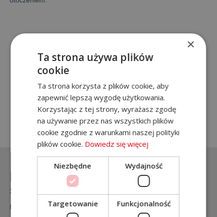
otoczeniem.
Galeria
×
Ta strona używa plików
cookie
Jesteś zainteresowany naszą
Ta strona korzysta z plików cookie, aby
ofertą? Zadzwoń!
zapewnić lepszą wygodę użytkowania.
Korzystając z tej strony, wyrażasz zgodę
+48 788 571 729
na używanie przez nas wszystkich plików
cookie zgodnie z warunkami naszej polityki
plików cookie.
Dowiedz się więcej
Niezbędne
Wydajność
Na skróty
Strona główna
Targetowanie
Funkcjonalność
Usługi