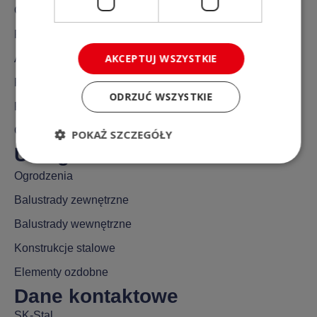
O nas
Realizacje
AKCEPTUJ WSZYSTKIE
Aktualności
FAQ
ODRZUĆ WSZYSTKIE
Kontakt
Gdzie działamy?
POKAŻ SZCZEGÓŁY
Usługi
Ogrodzenia
Balustrady zewnętrzne
Balustrady wewnętrzne
Konstrukcje stalowe
Elementy ozdobne
Dane kontaktowe
SK-Stal