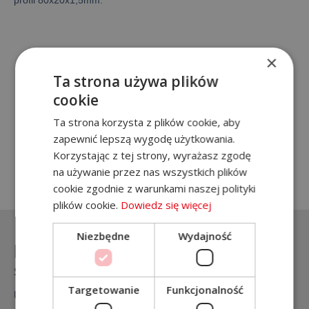
profil 80x20x1,5mm.
Galeria
×
Ta strona używa plików
cookie
Jesteś zainteresowany naszą
Ta strona korzysta z plików cookie, aby
ofertą? Zadzwoń!
zapewnić lepszą wygodę użytkowania.
Korzystając z tej strony, wyrażasz zgodę
+48 788 571 729
na używanie przez nas wszystkich plików
cookie zgodnie z warunkami naszej polityki
plików cookie.
Dowiedz się więcej
Niezbędne
Wydajność
Na skróty
Strona główna
Targetowanie
Funkcjonalność
Usługi