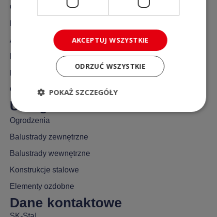
O nas
Realizacje
AKCEPTUJ WSZYSTKIE
Aktualności
FAQ
ODRZUĆ WSZYSTKIE
Kontakt
Gdzie działamy?
POKAŻ SZCZEGÓŁY
Usługi
Ogrodzenia
Balustrady zewnętrzne
Balustrady wewnętrzne
Konstrukcje stalowe
Elementy ozdobne
Dane kontaktowe
SK-Stal