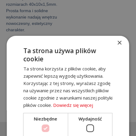
rozmiarach 40x10x1,5mm.
Prosta forma i solidne
wykonanie nadają wnętrzu
nowoczesny, estetyczny
charakter.
×
Ta strona używa plików
Galeria
cookie
Ta strona korzysta z plików cookie, aby
zapewnić lepszą wygodę użytkowania.
Jesteś zainteresowany naszą
Korzystając z tej strony, wyrażasz zgodę
ofertą? Zadzwoń!
na używanie przez nas wszystkich plików
cookie zgodnie z warunkami naszej polityki
+48 788 571 729
plików cookie.
Dowiedz się więcej
Niezbędne
Wydajność