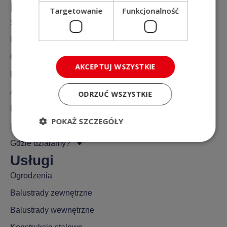
Na skróty
Targetowanie
Funkcjonalność
Strona główna
Usługi
O nas
AKCEPTUJ WSZYSTKIE
Realizacje
Aktualności
ODRZUĆ WSZYSTKIE
FAQ
POKAŻ SZCZEGÓŁY
Kontakt
Gdzie działamy?
Usługi
Ogrodzenia
Balustrady zewnętrzne
Balustrady wewnętrzne