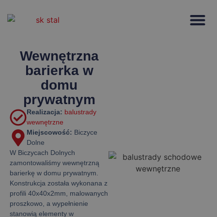
Strona głów
Wewnętrzna
barierka w
domu
prywatnym
Realizacja:
balustrady
wewnętrzne
Miejscowość:
Biczyce
Dolne
W Biczycach Dolnych
zamontowaliśmy wewnętrzną
barierkę w domu prywatnym.
Konstrukcja została wykonana z
profili 40x40x2mm, malowanych
proszkowo, a wypełnienie
stanowią elementy w