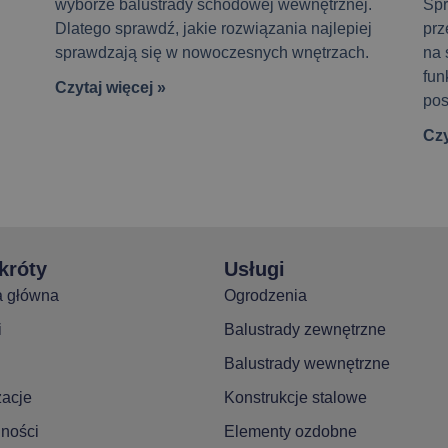
wyborze balustrady schodowej wewnętrznej.
Spr
Dlatego sprawdź, jakie rozwiązania najlepiej
prz
sprawdzają się w nowoczesnych wnętrzach.
na 
fun
Czytaj więcej »
pos
Czy
króty
Usługi
a główna
Ogrodzenia
i
Balustrady zewnętrzne
Balustrady wewnętrzne
zacje
Konstrukcje stalowe
lności
Elementy ozdobne