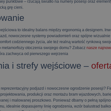
awy punktowe
– rzucają światło na numery posesji oraz elementy
cką grę cieni.
wanie
wejściowa to idealny balans między ergonomią a designem. Inw
zd, nowoczesne systemy powiadomień oraz spójne wizualnie r
komfort codziennego życia, ale też realną wartość rynkową swoj
do metamorfozy otoczenia swojego domu? Zobacz
nasze najnows
która zachwyca od pierwszego wejrzenia
ia i strefy wejściowe –
ofer
reprezentacyjny podjazd i nowoczesne ogrodzenie posesji? F
projektowania, produkcji oraz montażu bram wjazdowych, barie
owanej i malowanej proszkowo. Ponieważ dbamy o pełną spójnoś
mu, idealnie dopasujemy linię ogrodzenia, wzór balustrad balk