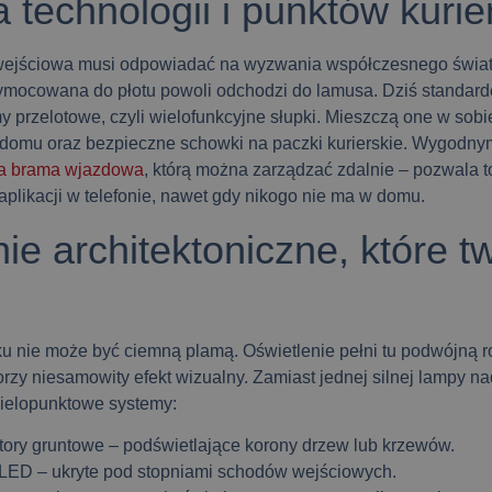
a technologii i punktów kurie
wejściowa musi odpowiadać na wyzwania współczesnego świa
zymocowana do płotu powoli odchodzi do lamusa. Dziś standard
y przelotow
e, czyli wielofunkcyjne słupki. Mieszczą one w sob
 domu oraz
bezpieczne schowki
na paczki kurierskie. Wygodny
a brama wjazdowa
, którą można zarządzać zdalnie – pozwala t
aplikacji w telefonie, nawet gdy nikogo nie ma w domu.
ie architektoniczne, które t
u nie może być ciemną plamą. Oświetlenie pełni tu podwójną r
rzy niesamowity efekt wizualny. Zamiast jednej silnej lampy na
wielopunktowe systemy:
ktory gruntowe
– podświetlające korony drzew lub krzewów.
 LED
– ukryte pod stopniami schodów wejściowych.