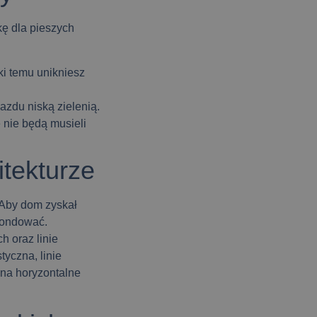
kę dla pieszych
i temu unikniesz
azdu niską zielenią.
e nie będą musieli
itekturze
 Aby dom zyskał
pondować.
h oraz linie
tyczna, linie
 na horyzontalne