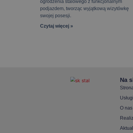
ogrodzenia stalowego z funkcjonalnym
podjazdem, tworząc wyjątkową wizytówkę
swojej posesji.
Czytaj więcej »
Na s
Stron
Usług
O nas
Reali
Aktua