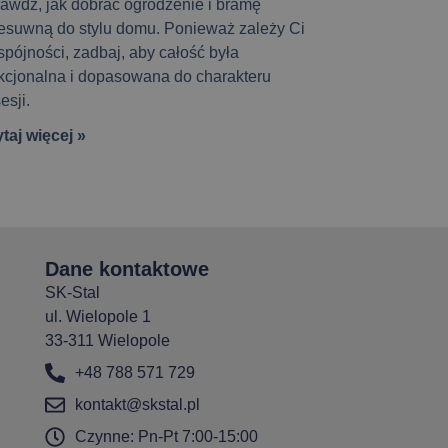
awdź, jak dobrać ogrodzenie i bramę
esuwną do stylu domu. Ponieważ zależy Ci
spójności, zadbaj, aby całość była
kcjonalna i dopasowana do charakteru
esji.
taj więcej »
Dane kontaktowe
SK-Stal
ul. Wielopole 1
33-311 Wielopole
+48 788 571 729
kontakt@skstal.pl
Czynne: Pn-Pt 7:00-15:00