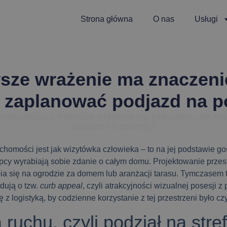
Strona główna
O nas
Usługi
sze wrażenie ma znaczeni
 zaplanować podjazd na p
»
Aktualności
»
Pierwsze wrażenie ma znaczenie. Jak m
podjazd na posesję?
uchomości jest jak wizytówka człowieka – to na jej podstawie goś
pcy wyrabiają sobie zdanie o całym domu. Projektowanie przes
ia się na ogrodzie za domem lub aranżacji tarasu. Tymczasem 
dują o tzw.
curb appeal
, czyli atrakcyjności wizualnej posesji z 
ę z logistyką, by codzienne korzystanie z tej przestrzeni było c
 ruchu, czyli podział na stre