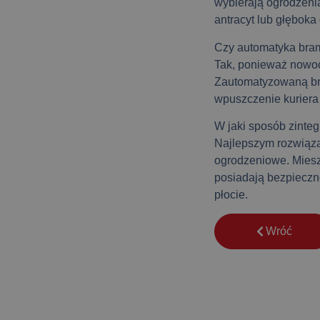
wybierają ogrodzenia
antracyt lub głęboka 
Czy automatyka bra
Tak, ponieważ nowoc
Zautomatyzowaną bra
wpuszczenie kuriera
W jaki sposób zinte
Najlepszym rozwiąza
ogrodzeniowe. Mies
posiadają bezpieczn
płocie.
Wróć