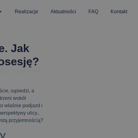
Realizacje
Aktualności
FAQ
Kontakt
e. Jak
osesję?
ądrze zaplanować
cie, sąsiedzi, a
trzeni wokół
to właśnie
podjazd i
perspektywy ulicy..
zystą przyjemnością?
fy