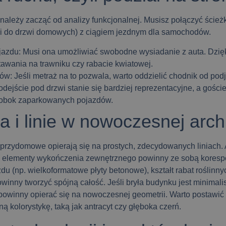
ki należy zacząć od analizy funkcjonalnej. Musisz połączyć ścież
ki do drzwi domowych) z ciągiem jezdnym dla samochodów.
jazdu:
Musi ona umożliwiać swobodne wysiadanie z auta. Dzięk
tawania na trawniku czy rabacie kwiatowej.
gów:
Jeśli metraż na to pozwala, warto oddzielić chodnik od podj
odejście pod drzwi stanie się bardziej reprezentacyjne, a gości
ę obok zaparkowanych pojazdów.
 i linie w nowoczesnej arch
przydomowe opierają się na prostych, zdecydowanych liniach.
r, elementy wykończenia zewnętrznego powinny ze sobą kores
u (np. wielkoformatowe płyty betonowe), kształt rabat roślinnyc
winny tworzyć spójną całość. Jeśli bryła budynku jest minimalis
powinny opierać się na nowoczesnej geometrii. Warto postawić
ą kolorystykę, taką jak antracyt czy głęboka czerń.