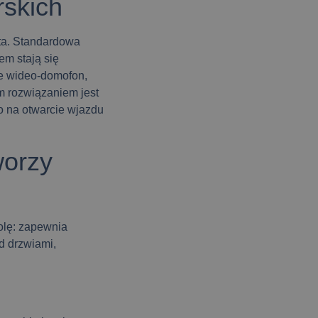
rskich
ta. Standardowa
em stają się
ie wideo-domofon,
m rozwiązaniem jest
o na otwarcie wjazdu
worzy
olę: zapewnia
d drzwiami,