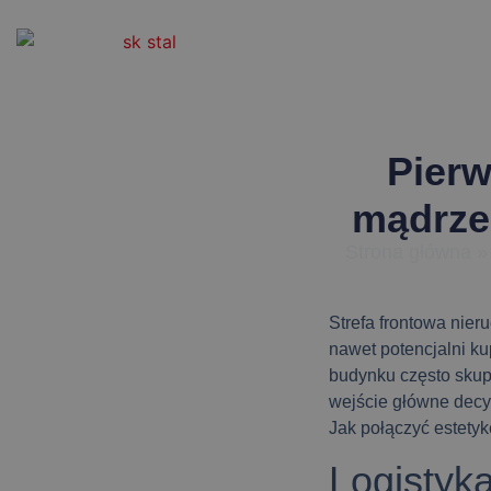
Pierw
mądrze
Strona główna
Strefa frontowa nier
nawet potencjalni ku
budynku często skup
wejście główne
decy
Jak połączyć estetyk
Logistyka