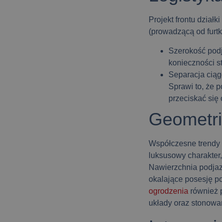
Projekt frontu dział
(prowadzącą od furt
Szerokość pod
konieczności s
Separacja cią
Sprawi to, że p
przeciskać si
Geometria
Współczesne trendy 
luksusowy charakte
Nawierzchnia podjazd
okalające posesję po
ogrodzenia
również 
układy oraz stonowan