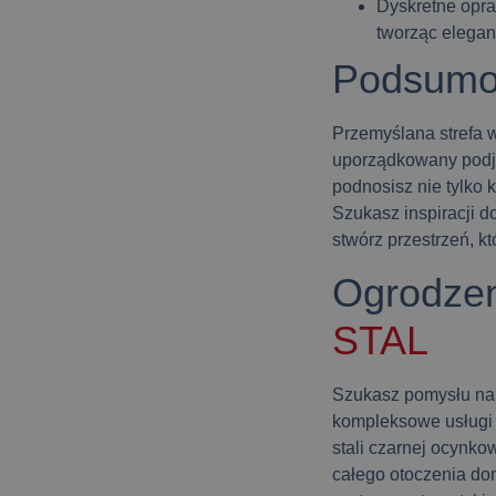
Dyskretne opr
tworząc elegan
Podsumo
Przemyślana strefa 
uporządkowany podja
podnosisz nie tylko 
Szukasz inspiracji 
stwórz przestrzeń, 
Ogrodzen
STAL
Szukasz pomysłu na 
kompleksowe usługi 
stali czarnej ocynk
całego otoczenia do