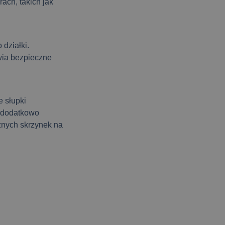
ach, takich jak
działki.
wia bezpieczne
 słupki
 dodatkowo
znych skrzynek na