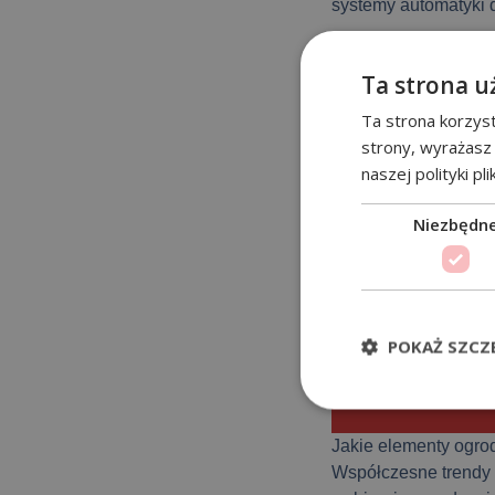
systemy automatyki 
Realizujemy zamówie
dekoracyjne. Dlateg
Ta strona u
Nowego Sącza, Krako
Ta strona korzyst
na długie lata.
strony, wyrażasz
naszej polityki pl
Niezbędn
POKAŻ SZCZ
Jakie elementy ogro
Współczesne trendy o