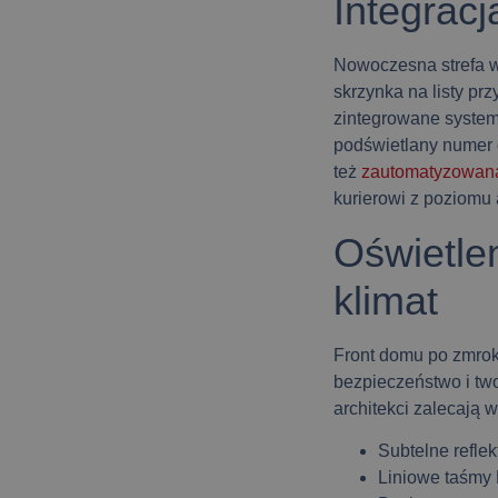
Integracj
Nowoczesna strefa 
skrzynka na listy pr
zintegrowane system
podświetlany numer
też
zautomatyzowan
kurierowi z poziomu 
Oświetlen
klimat
Front domu po zmrok
bezpieczeństwo i two
architekci zalecają 
Subtelne refle
Liniowe taśmy