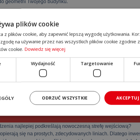
do geometrii Twojego budynku.
nia od prostych, minimalistycznych form panelowych po unikal
o z powodzeniem obsługujemy inwestorów indywidualnych oraz 
żywa plików cookie
wa oraz całej Małopolski, gwarantując najwyższy standard wy
a z plików cookie, aby zapewnić lepszą wygodę użytkowania. Korz
 zgodę na używanie przez nas wszystkich plików cookie zgodnie 
ików cookie.
Dowiedz się więcej
e
Wydajność
Targetowanie
Fu
Marzy Ci się eleganck
spójne ogrodzenie? 
idealny front Twojej dz
ZADZWOŃ
EGÓŁY
ODRZUĆ WSZYSTKIE
AKCEPTUJ
dzenia najlepiej podkreślają nowoczesną strefę wejściową?
pierają się na prostych, zdecydowanych liniach. Dlatego inwes