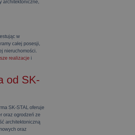
 architektoniczne,
estując w
amy całej posesji,
ej nieruchomości.
ze realizacje
i
ta od SK-
irma SK-STAL oferuje
r oraz ogrodzeń ze
ć architektoniczną
onowych oraz