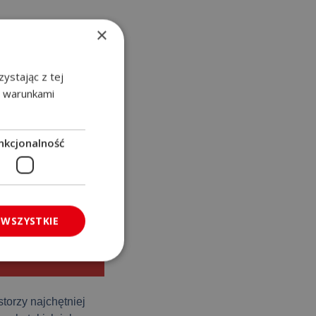
×
ne konstrukcje
firmy na terenie
konania i trwałość
ystając z tej
z warunkami
nkcjonalność
i podjazd i
Stworzymy
iałki!
 WSZYSTKIE
torzy najchętniej