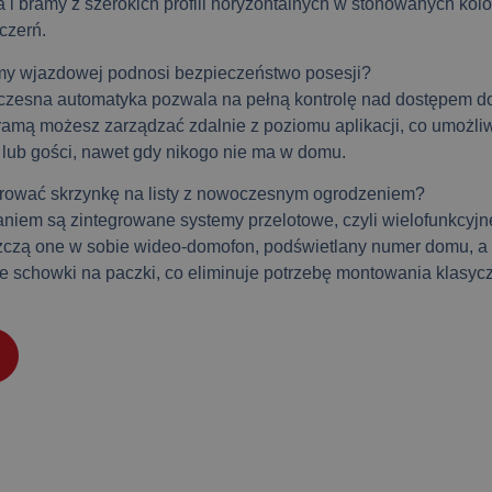
 i bramy z szerokich profili horyzontalnych w stonowanych kolor
czerń.
my wjazdowej podnosi bezpieczeństwo posesji?
zesna automatyka pozwala na pełną kontrolę nad dostępem do 
mą możesz zarządzać zdalnie z poziomu aplikacji, co umożli
 lub gości, nawet gdy nikogo nie ma w domu.
grować skrzynkę na listy z nowoczesnym ogrodzeniem?
niem są zintegrowane systemy przelotowe, czyli wielofunkcyjne
zczą one w sobie wideo-domofon, podświetlany numer domu, a
e schowki na paczki, co eliminuje potrzebę montowania klasyc